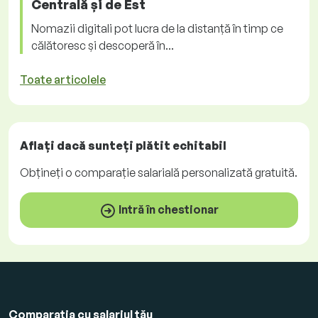
Centrală și de Est
Nomazii digitali pot lucra de la distanță în timp ce
călătoresc și descoperă în...
Toate articolele
Aflați dacă sunteți plătit
echitabil
Obțineți o comparație salarială personalizată
gratuită
.
Intră în chestionar
Comparația cu salariul tău