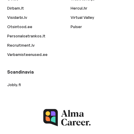
Dirbam.lt
Hercul.hr
Visidarbi.lv
Virtual Valley
Otsintood.ee
Pulser
Personaloatrankos.lt
Recruitment.lv
Varbamisteenused.ee
Scandinavia
Jobly.fi