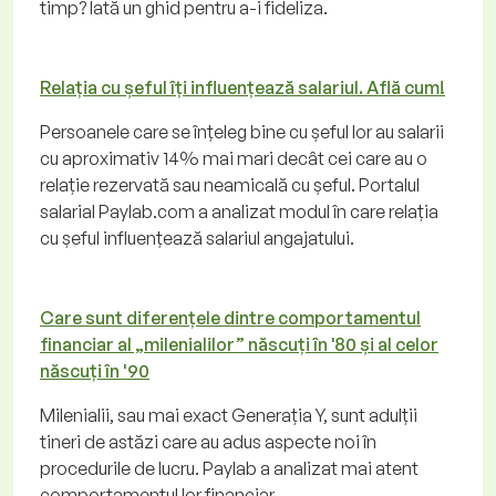
timp? Iată un ghid pentru a-i fideliza.
Relația cu șeful îți influențează salariul. Află cum!
Persoanele care se înțeleg bine cu șeful lor au salarii
cu aproximativ 14% mai mari decât cei care au o
relație rezervată sau neamicală cu șeful. Portalul
salarial Paylab.com a analizat modul în care relația
cu șeful influențează salariul angajatului.
Care sunt diferențele dintre comportamentul
financiar al „milenialilor” născuți în '80 și al celor
născuți în '90
Milenialii, sau mai exact Generația Y, sunt adulții
tineri de astăzi care au adus aspecte noi în
procedurile de lucru. Paylab a analizat mai atent
comportamentul lor financiar.