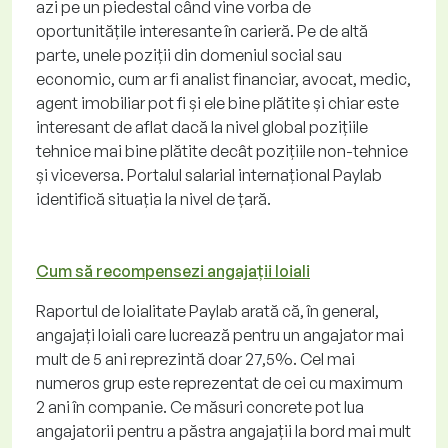
azi pe un piedestal când vine vorba de
oportunitățile interesante în carieră. Pe de altă
parte, unele poziții din domeniul social sau
economic, cum ar fi analist financiar, avocat, medic,
agent imobiliar pot fi și ele bine plătite și chiar este
interesant de aflat dacă la nivel global pozițiile
tehnice mai bine plătite decât pozițiile non-tehnice
și viceversa. Portalul salarial internațional Paylab
identifică situația la nivel de țară.
Cum să recompensezi angajații loiali
Raportul de loialitate Paylab arată că, în general,
angajați loiali care lucrează pentru un angajator mai
mult de 5 ani reprezintă doar 27,5%. Cel mai
numeros grup este reprezentat de cei cu maximum
2 ani în companie. Ce măsuri concrete pot lua
angajatorii pentru a păstra angajații la bord mai mult