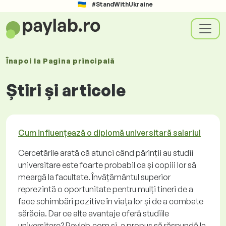
#StandWithUkraine
Înapoi la
Pagina principală
Știri și articole
Cum influențează o diplomă universitară salariul
Cercetările arată că atunci când părinții au studii
universitare este foarte probabil ca și copiii lor să
meargă la facultate. Învățământul superior
reprezintă o oportunitate pentru mulți tineri de a
face schimbări pozitive în viața lor și de a combate
sărăcia. Dar ce alte avantaje oferă studiile
universitare? Paylab.com și-a propus să răspundă la