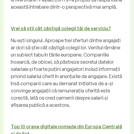
această întrebare dintr-o perspectivă mai amplă.
Vrei să știi cât câștigă colegii tăi de serviciu?
Nu ești singurul. Aproape trei sferturi dintre angajați
ar dori să știe cât câștigă colegii lor. Venitul rămâne
un subiect tabu în țările europene. Companiile
încearcă, de obicei, să păstreze secretul datelor
salariale și foarte puțini angajatori includ informații
privind salariul oferit în anunțurile de angajare. Există
însă companii care au demarat inițiative de a-și
convinge angajații că remunerația oferită este
corectă. Iată ce cred oamenii despre salarii și
afișarea publică a acestora.
Top 10 orașe digitale nomade din Europa Centrală
și de Est