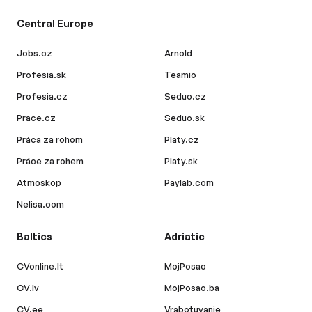
Central Europe
Jobs.cz
Arnold
Profesia.sk
Teamio
Profesia.cz
Seduo.cz
Prace.cz
Seduo.sk
Práca za rohom
Platy.cz
Práce za rohem
Platy.sk
Atmoskop
Paylab.com
Nelisa.com
Baltics
Adriatic
CVonline.lt
MojPosao
CV.lv
MojPosao.ba
CV.ee
Vrabotuvanje