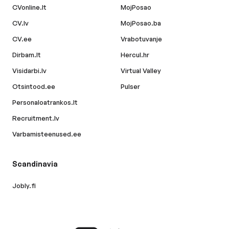
CVonline.lt
MojPosao
CV.lv
MojPosao.ba
CV.ee
Vrabotuvanje
Dirbam.lt
Hercul.hr
Visidarbi.lv
Virtual Valley
Otsintood.ee
Pulser
Personaloatrankos.lt
Recruitment.lv
Varbamisteenused.ee
Scandinavia
Jobly.fi