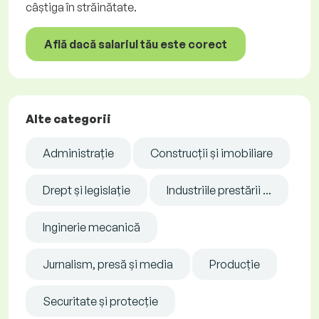
câștiga în străinătate.
Află dacă salariul tău este corect
Alte categorii
Administrație
Construcții și imobiliare
Drept și legislație
Industriile prestării ...
Inginerie mecanică
Jurnalism, presă și media
Producție
Securitate și protecție