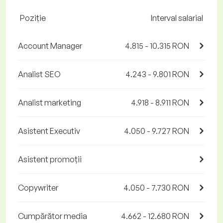
Poziţie
Interval salarial
Account Manager
4.815 - 10.315 RON
Analist SEO
4.243 - 9.801 RON
Analist marketing
4.918 - 8.911 RON
Asistent Executiv
4.050 - 9.727 RON
Asistent promoții
Copywriter
4.050 - 7.730 RON
Cumpărător media
4.662 - 12.680 RON