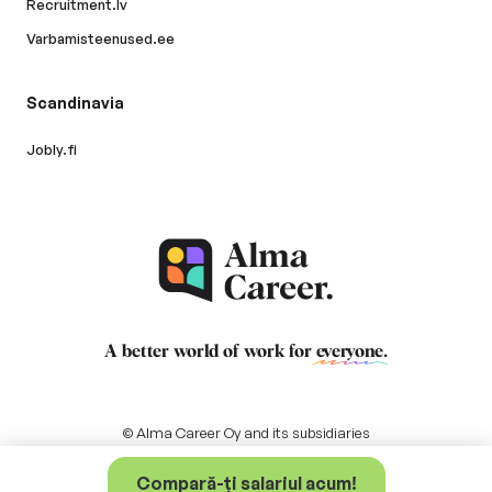
Recruitment.lv
Varbamisteenused.ee
Scandinavia
Jobly.fi
A better world of work for
everyone
.
© Alma Career Oy and its subsidiaries
Compară-ți salariul acum!