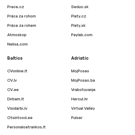
Prace.cz
Seduo.sk
Práca za rohom
Platy.cz
Práce za rohem
Platy.sk
Atmoskop
Paylab.com
Nelisa.com
Baltics
Adriatic
CVonline.lt
MojPosao
CV.lv
MojPosao.ba
CV.ee
Vrabotuvanje
Dirbam.lt
Hercul.hr
Visidarbi.lv
Virtual Valley
Otsintood.ee
Pulser
Personaloatrankos.lt