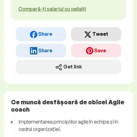
Compară-ți salariul cu ceilalți
Share
Tweet
Share
Save
Get link
Ce muncă desfășoară de obicei Agile
coach
Implementarea principiilor agile în echipe și în
cadrul organizației.