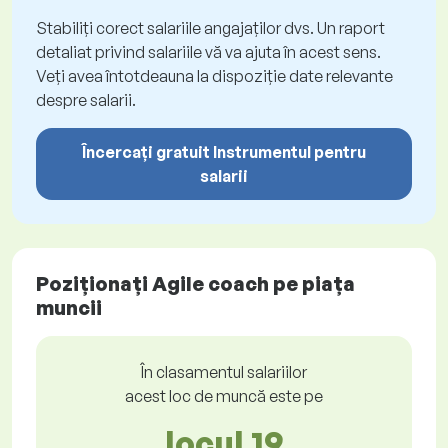
Stabiliți corect salariile angajaților dvs. Un raport
detaliat privind salariile vă va ajuta în acest sens.
Veți avea întotdeauna la dispoziție date relevante
despre salarii.
Încercați gratuit Instrumentul pentru
salarii
Poziționați Agile coach pe piața
muncii
În clasamentul salariilor
acest loc de muncă este pe
locul 19