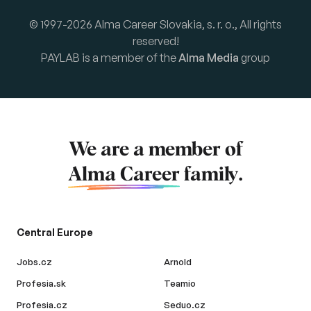
© 1997-2026 Alma Career Slovakia, s. r. o., All rights
reserved!
PAYLAB is a member of the
Alma Media
group
We are a member of
Alma Career
family.
Central Europe
Jobs.cz
Arnold
Profesia.sk
Teamio
Profesia.cz
Seduo.cz