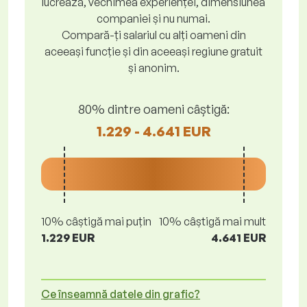
lucrează, vechimea experienței, dimensiunea
companiei și nu numai.
Compară-ți salariul cu alți oameni din
aceeași funcție și din aceeași regiune gratuit
și anonim.
80% dintre oameni câștigă:
1.229 - 4.641 EUR
10% câștigă mai puțin
10% câștigă mai mult
1.229 EUR
4.641 EUR
Ce înseamnă datele din grafic?