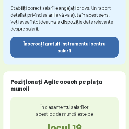
Stabiliți corect salariile angajaților dvs. Un raport
detaliat privind salariile vă va ajuta în acest sens.
Veți avea întotdeauna la dispoziție date relevante
despre salarii.
Încercați gratuit Instrumentul pentru
salarii
Poziționați Agile coach pe piața
muncii
În clasamentul salariilor
acest loc de muncă este pe
locul 19