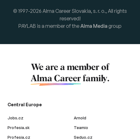
© 1997-2026 Alma Career Slovakia, s. r. o., All rights
reserved!
PAYLAB is a member of the
Alma Media
group
We are a member of
Alma Career
family.
Central Europe
Jobs.cz
Arnold
Profesia.sk
Teamio
Profesia.cz
Seduo.cz