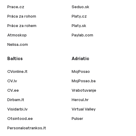
Prace.cz
Seduo.sk
Práca za rohom
Platy.cz
Práce za rohem
Platy.sk
Atmoskop
Paylab.com
Nelisa.com
Baltics
Adriatic
CVonline.lt
MojPosao
CV.lv
MojPosao.ba
CV.ee
Vrabotuvanje
Dirbam.lt
Hercul.hr
Visidarbi.lv
Virtual Valley
Otsintood.ee
Pulser
Personaloatrankos.lt