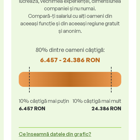
lucrează, vechimea experienței, dimensiunea
companiei și nu numai.
Compară-ți salariul cu alți oameni din
aceeași funcție și din aceeași regiune gratuit
și anonim.
80% dintre oameni câștigă:
6.457 - 24.386 RON
10% câștigă mai puțin
10% câștigă mai mult
6.457 RON
24.386 RON
Ce înseamnă datele din grafic?