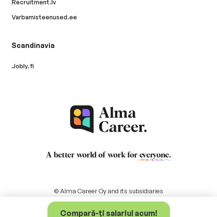
Recruitment.lv
Varbamisteenused.ee
Scandinavia
Jobly.fi
A better world of work for
everyone
.
© Alma Career Oy and its subsidiaries
Compară-ți salariul acum!