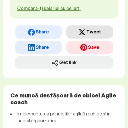
Compară-ți salariul cu ceilalți
Share
Tweet
Share
Save
Get link
Ce muncă desfășoară de obicei Agile
coach
Implementarea principiilor agile în echipe și în
cadrul organizației.