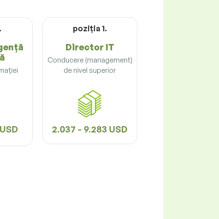
.
poziţia 1.
igență
Director IT
lă
Conducere (management)
mației
de nivel superior
8 USD
2.037 - 9.283 USD