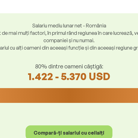
Salariu mediu lunar net - România
at de mai mulți factori, în primul rând regiunea în care lucreaz
companiei și nu numai.
riul cu alți oameni din aceeași funcție și din aceeași regiune gr
80% dintre oameni câștigă:
1.422 - 5.370 USD
Compară-ți salariul cu ceilalți