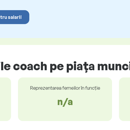
tru salarii
ile coach pe piața munci
Reprezentarea femeilor în funcție
n/a