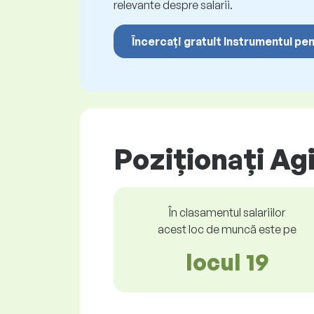
relevante despre salarii.
Încercați gratuit Instrumentul pen
Poziționați Ag
În clasamentul salariilor
acest loc de muncă este pe
locul 19