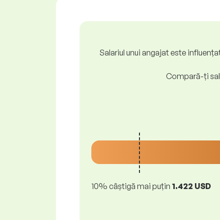
Salariul unui angajat este influenț
Compară-ți sala
10% câștigă mai puțin
1.422 USD