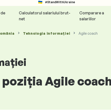
#StandWithUkraine
e de
Calculatorul salariului brut-
Comparare a
net
salariilor
România
Tehnologia informației
Agile coach
mației
 poziția Agile coac