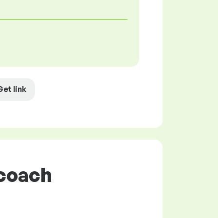
Get link
 coach