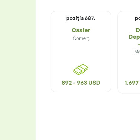
poziţia 687.
po
Casier
D
Dep
Comerț
Ma
892 - 963 USD
1.697