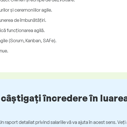
rilor și ceremoniilor agile.
punerea de îmbunătățiri.
că funcționarea agilă.
 agile (Scrum, Kanban, SAFe).
inue.
câștigați încredere în luarea
. Un raport detaliat privind salariile vă va ajuta în acest sens. Ve