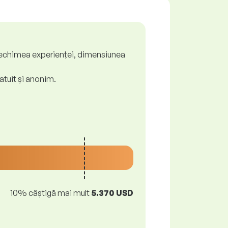
ă, vechimea experienței, dimensiunea
atuit și anonim.
10% câștigă mai mult
5.370 USD