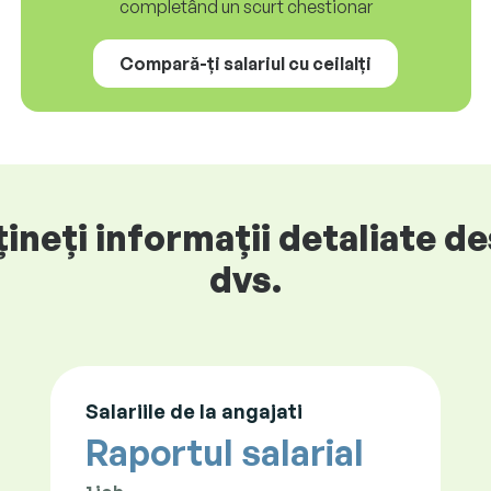
completând un scurt chestionar
Compară-ți salariul cu ceilalți
neți informații detaliate des
dvs.
Salariile de la angajati
Raportul salarial