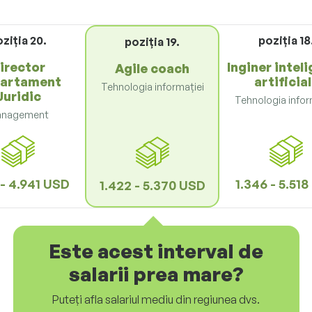
ziţia 20.
poziţia 18
poziţia 19.
irector
Inginer intel
Agile coach
artament
artificia
Tehnologia informației
Juridic
Tehnologia infor
nagement
 - 4.941 USD
1.346 - 5.51
1.422 - 5.370 USD
Este acest interval de
salarii prea mare?
Puteți afla salariul mediu din regiunea dvs.