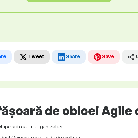
are
Tweet
Share
Save
ășoară de obicei Agile
hipe și în cadrul organizației.
duct Owneri și echipe de dezvoltare.