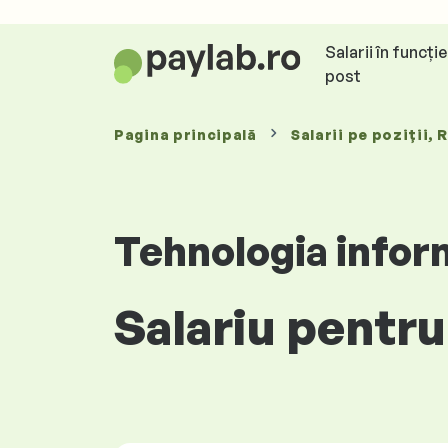
Salarii în funcți
post
Pagina principală
Salarii
pe poziții
, 
Tehnologia infor
Salariu pentru