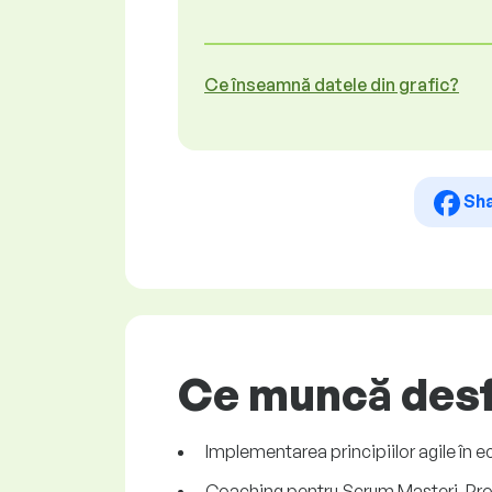
Ce înseamnă datele din grafic?
Sh
Ce muncă desf
Implementarea principiilor agile în ec
Coaching pentru Scrum Masteri, Pro