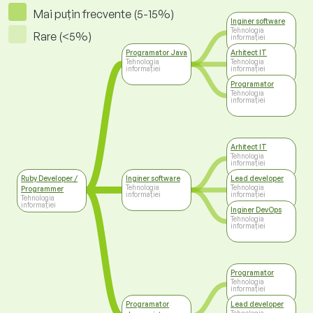
Mai puțin frecvente (5-15%)
Inginer software
Tehnologia
Rare (<5%)
informației
Programator Java
Arhitect IT
Tehnologia
Tehnologia
informației
informației
Programator
Tehnologia
informației
Arhitect IT
Tehnologia
informației
Ruby Developer /
Inginer software
Lead developer
Tehnologia
Tehnologia
Programmer
informației
informației
Tehnologia
informației
Inginer DevOps
Tehnologia
informației
Programator
Tehnologia
informației
Programator
Lead developer