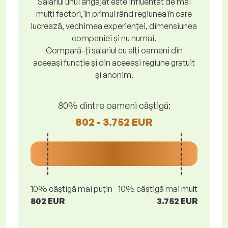
Salariul unui angajat este influențat de mai
mulți factori, în primul rând regiunea în care
lucrează, vechimea experienței, dimensiunea
companiei și nu numai.
Compară-ți salariul cu alți oameni din
aceeași funcție și din aceeași regiune gratuit
și anonim.
80% dintre oameni câștigă:
802 - 3.752 EUR
10% câștigă mai puțin
10% câștigă mai mult
802 EUR
3.752 EUR