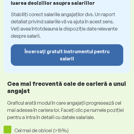
luarea deciziilor asupra salariilor
Stabiliți corect salariile angajaților dvs. Un raport
detaliat privind salariile vă va ajuta în acest sens.
Veți avea întotdeauna la dispoziție date relevante
despre salarii.
Încercați gratuit Instrumentul pentru
salarii
Cea mai frecventă cale de carieră a unui
angajat
Graficul arată modul în care angajații progresează cel
mai adesea în cariera lor. Faceți clic pe numele poziției
pentru a intra în detalii cu datele salariale.
Cel mai de obicei (>15%)