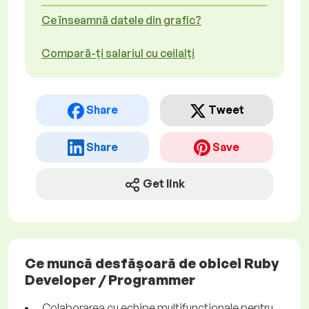
Ce înseamnă datele din grafic?
Compară-ți salariul cu ceilalți
Share
Tweet
Share
Save
Get link
Ce muncă desfășoară de obicei Ruby
Developer / Programmer
Colaborarea cu echipe multifuncționale pentru