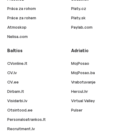
Práca za rohom
Platy.cz
Práce za rohem
Platy.sk
Atmoskop
Paylab.com
Nelisa.com
Baltics
Adriatic
CVonline.lt
MojPosao
CV.lv
MojPosao.ba
CV.ee
Vrabotuvanje
Dirbam.lt
Hercul.hr
Visidarbi.lv
Virtual Valley
Otsintood.ee
Pulser
Personaloatrankos.lt
Recruitment.lv