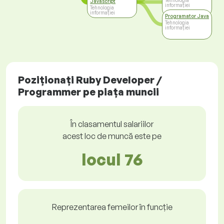
Tehnologia
Javascript
informației
Tehnologia
informației
Programator Java
Tehnologia
informației
Poziționați Ruby Developer /
Programmer pe piața muncii
În clasamentul salariilor
acest loc de muncă este pe
locul 76
Reprezentarea femeilor în funcție