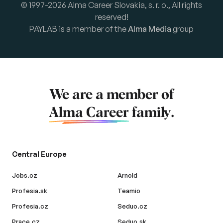
© 1997-2026 Alma Career Slovakia, s. r. o., All rights
reserved!
PAYLAB is a member of the
Alma Media
group
We are a member of
Alma Career
family.
Central Europe
Jobs.cz
Arnold
Profesia.sk
Teamio
Profesia.cz
Seduo.cz
Prace.cz
Seduo.sk