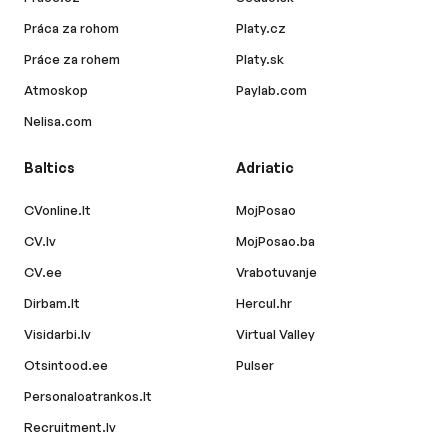
Práca za rohom
Platy.cz
Práce za rohem
Platy.sk
Atmoskop
Paylab.com
Nelisa.com
Baltics
Adriatic
CVonline.lt
MojPosao
CV.lv
MojPosao.ba
CV.ee
Vrabotuvanje
Dirbam.lt
Hercul.hr
Visidarbi.lv
Virtual Valley
Otsintood.ee
Pulser
Personaloatrankos.lt
Recruitment.lv