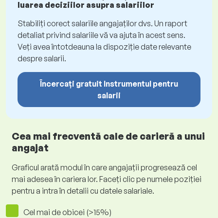
luarea deciziilor asupra salariilor
Stabiliți corect salariile angajaților dvs. Un raport
detaliat privind salariile vă va ajuta în acest sens.
Veți avea întotdeauna la dispoziție date relevante
despre salarii.
Încercați gratuit Instrumentul pentru
salarii
Cea mai frecventă cale de carieră a unui
angajat
Graficul arată modul în care angajații progresează cel
mai adesea în cariera lor. Faceți clic pe numele poziției
pentru a intra în detalii cu datele salariale.
Cel mai de obicei (>15%)