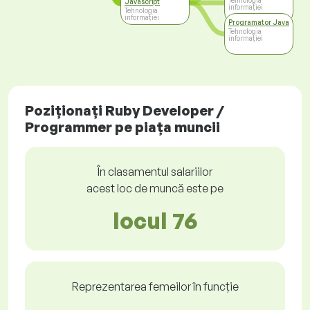
Tehnologia
Javascript
informației
Tehnologia
informației
Programator Java
Tehnologia
informației
Poziționați Ruby Developer /
Programmer pe piața muncii
În clasamentul salariilor
acest loc de muncă este pe
locul 76
Reprezentarea femeilor în funcție