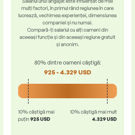
Salariul unui angajat este influențat de mai
mulți factori, în primul rând regiunea în care
lucrează, vechimea experienței, dimensiunea
companiei și nu numai.
Compară-ți salariul cu alți oameni din
aceeași funcție și din aceeași regiune gratuit
și anonim.
80% dintre oameni câștigă:
925 - 4.329 USD
10% câștigă mai
10% câștigă mai mult
puțin
925 USD
4.329 USD