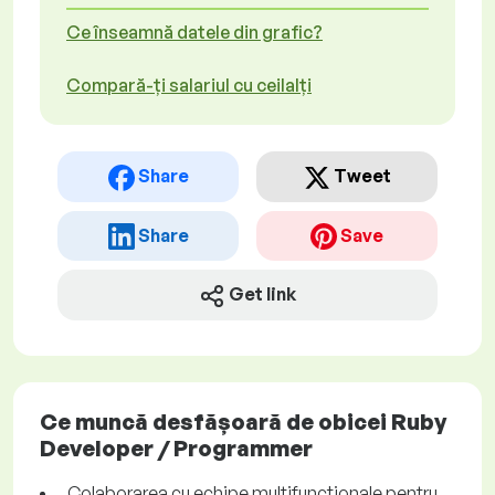
Ce înseamnă datele din grafic?
Compară-ți salariul cu ceilalți
Share
Tweet
Share
Save
Get link
Ce muncă desfășoară de obicei Ruby
Developer / Programmer
Colaborarea cu echipe multifuncționale pentru