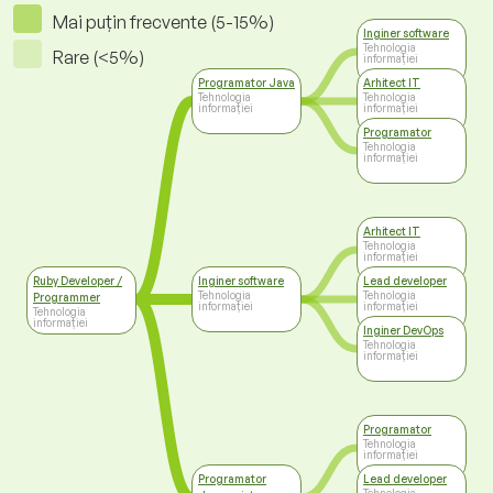
Mai puțin frecvente (5-15%)
Inginer software
Tehnologia
Rare (<5%)
informației
Programator Java
Arhitect IT
Tehnologia
Tehnologia
informației
informației
Programator
Tehnologia
informației
Arhitect IT
Tehnologia
informației
Ruby Developer /
Inginer software
Lead developer
Tehnologia
Tehnologia
Programmer
informației
informației
Tehnologia
informației
Inginer DevOps
Tehnologia
informației
Programator
Tehnologia
informației
Programator
Lead developer