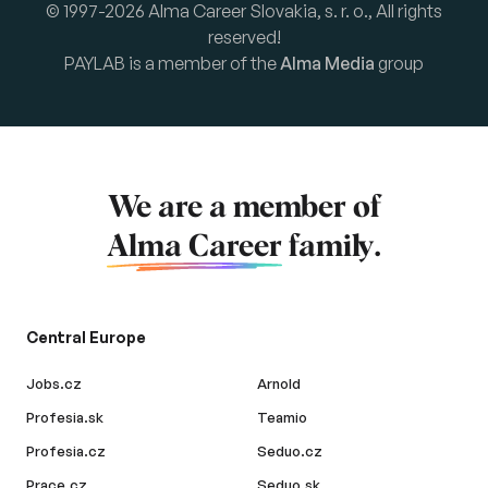
© 1997-2026 Alma Career Slovakia, s. r. o., All rights
reserved!
PAYLAB is a member of the
Alma Media
group
We are a member of
Alma Career
family.
Central Europe
Jobs.cz
Arnold
Profesia.sk
Teamio
Profesia.cz
Seduo.cz
Prace.cz
Seduo.sk