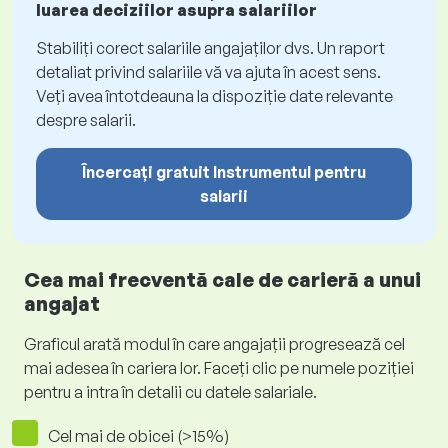
luarea deciziilor asupra salariilor
Stabiliți corect salariile angajaților dvs. Un raport
detaliat privind salariile vă va ajuta în acest sens.
Veți avea întotdeauna la dispoziție date relevante
despre salarii.
Încercați gratuit Instrumentul pentru
salarii
Cea mai frecventă cale de carieră a unui
angajat
Graficul arată modul în care angajații progresează cel
mai adesea în cariera lor. Faceți clic pe numele poziției
pentru a intra în detalii cu datele salariale.
Cel mai de obicei (>15%)