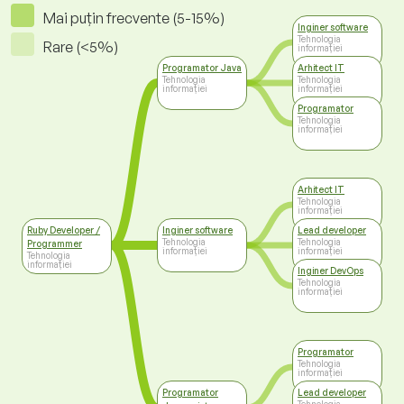
Mai puțin frecvente (5-15%)
Inginer software
Tehnologia
Rare (<5%)
informației
Programator Java
Arhitect IT
Tehnologia
Tehnologia
informației
informației
Programator
Tehnologia
informației
Arhitect IT
Tehnologia
informației
Ruby Developer /
Inginer software
Lead developer
Tehnologia
Tehnologia
Programmer
informației
informației
Tehnologia
informației
Inginer DevOps
Tehnologia
informației
Programator
Tehnologia
informației
Programator
Lead developer