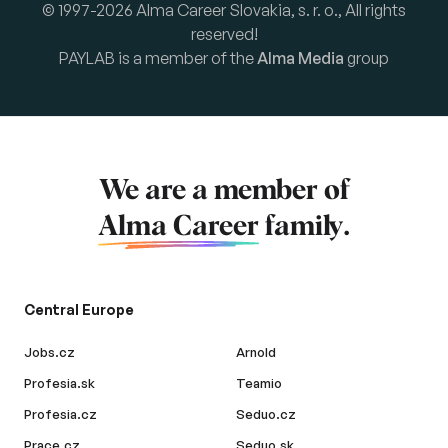
© 1997-2026 Alma Career Slovakia, s. r. o., All rights
reserved!
PAYLAB is a member of the
Alma Media
group
We are a member of
Alma Career
family.
Central Europe
Jobs.cz
Arnold
Profesia.sk
Teamio
Profesia.cz
Seduo.cz
Prace.cz
Seduo.sk