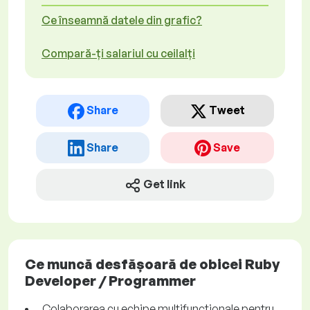
Ce înseamnă datele din grafic?
Compară-ți salariul cu ceilalți
Share
Tweet
Share
Save
Get link
Ce muncă desfășoară de obicei Ruby
Developer / Programmer
Colaborarea cu echipe multifuncționale pentru