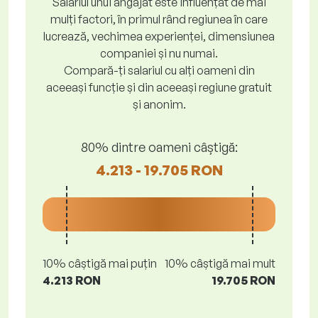
Salariul unui angajat este influențat de mai
mulți factori, în primul rând regiunea în care
lucrează, vechimea experienței, dimensiunea
companiei și nu numai.
Compară-ți salariul cu alți oameni din
aceeași funcție și din aceeași regiune gratuit
și anonim.
80% dintre oameni câștigă:
4.213 - 19.705 RON
10% câștigă mai puțin
10% câștigă mai mult
4.213 RON
19.705 RON