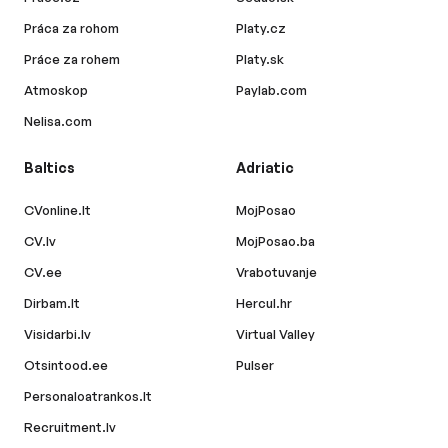
Práca za rohom
Platy.cz
Práce za rohem
Platy.sk
Atmoskop
Paylab.com
Nelisa.com
Baltics
Adriatic
CVonline.lt
MojPosao
CV.lv
MojPosao.ba
CV.ee
Vrabotuvanje
Dirbam.lt
Hercul.hr
Visidarbi.lv
Virtual Valley
Otsintood.ee
Pulser
Personaloatrankos.lt
Recruitment.lv