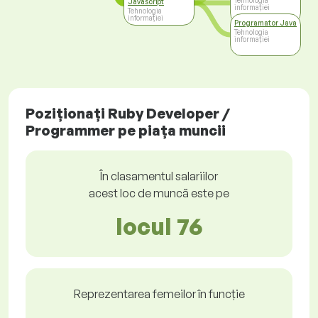
Tehnologia
Javascript
informației
Tehnologia
informației
Programator Java
Tehnologia
informației
Poziționați Ruby Developer /
Programmer pe piața muncii
În clasamentul salariilor
acest loc de muncă este pe
locul 76
Reprezentarea femeilor în funcție