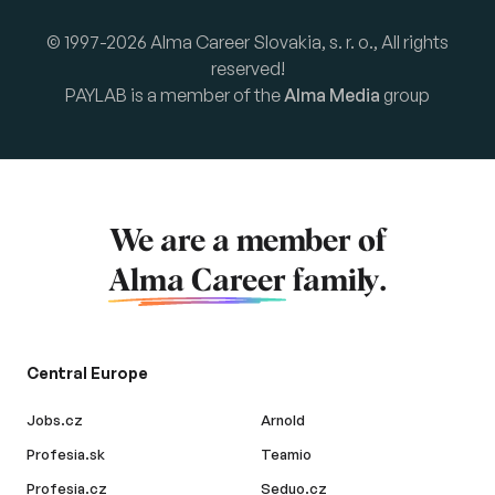
© 1997-2026 Alma Career Slovakia, s. r. o., All rights
reserved!
PAYLAB is a member of the
Alma Media
group
We are a member of
Alma Career
family.
Central Europe
Jobs.cz
Arnold
Profesia.sk
Teamio
Profesia.cz
Seduo.cz