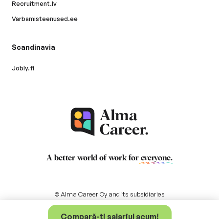
Recruitment.lv
Varbamisteenused.ee
Scandinavia
Jobly.fi
A better world of work for
everyone
.
© Alma Career Oy and its subsidiaries
Compară-ți salariul acum!