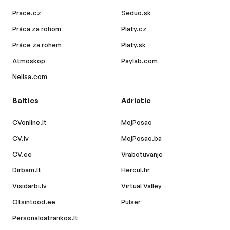
Prace.cz
Seduo.sk
Práca za rohom
Platy.cz
Práce za rohem
Platy.sk
Atmoskop
Paylab.com
Nelisa.com
Baltics
Adriatic
CVonline.lt
MojPosao
CV.lv
MojPosao.ba
CV.ee
Vrabotuvanje
Dirbam.lt
Hercul.hr
Visidarbi.lv
Virtual Valley
Otsintood.ee
Pulser
Personaloatrankos.lt